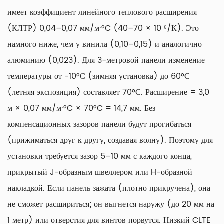
имеет коэффициент линейного теплового расширения
(КЛТР) 0,04–0,07 мм/м·°C (40–70 × 10⁻⁶/К). Это
намного ниже, чем у винила (0,10–0,15) и аналогично
алюминию (0,023). Для 3-метровой панели изменение
температуры от -10°С (зимняя установка) до 60°С
(летняя экспозиция) составляет 70°С. Расширение = 3,0
м × 0,07 мм/м·°C × 70°C = 14,7 мм. Без
компенсационных зазоров панели будут прогибаться
(прижиматься друг к другу, создавая волну). Поэтому для
установки требуется зазор 5–10 мм с каждого конца,
прикрытый J-образным швеллером или H-образной
накладкой. Если панель зажата (плотно прикручена), она
не сможет расшириться; он выгнется наружу (до 20 мм на
1 метр) или отверстия для винтов порвутся. Низкий CLTE